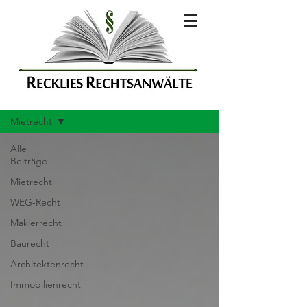
AKTUELLES
Mietrecht
Alle
Beiträge
Mietrecht
WEG-Recht
Maklerrecht
Baurecht
Architektenrecht
Immobilienrecht