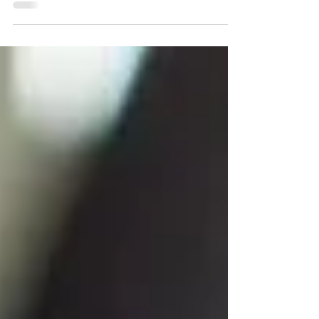
Stellung genommen, wie eine nachhaltige
Endenergieeinsparung im Rahmen einer
energetischen Modernisierung festzustellen ist
und wer im Streitfall die Beweislast trägt.