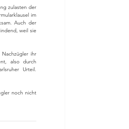
g zulasten der 
mularklausel im 
ksam. Auch der 
ndend, weil sie 
 Nachzügler ihr 
t, also durch 
sruher Urteil. 
gler noch nicht 