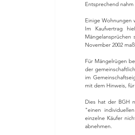
Entsprechend nahm 
Einige Wohnungen wur
Im Kaufvertrag hi
Mängelansprüchen s
November 2002 maßg
Für Mängelrügen betr
der gemeinschaftlic
im Gemeinschaftsei
mit dem Hinweis, für
Dies hat der BGH nu
"einen individuell
einzelne Käufer nic
abnehmen.